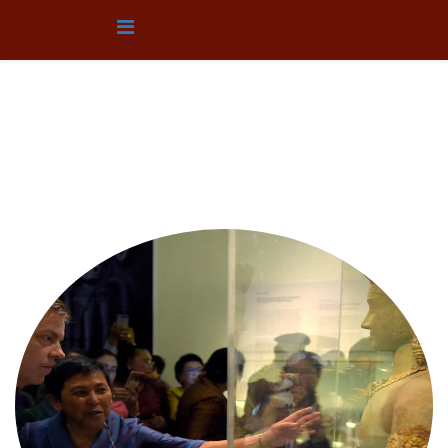
ពិព័រណ៍អចិន្រ្តៃយ៍
ទីតាំង​របស់​អ្នក៖
ទំព័រ​មេ
ពិព័រណ៍
ពិព័រណ៍អចិន្រ្តៃយ៍