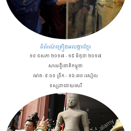
ពិព័រណ៍គ្រឿងអលង្ការខ្មែរ
១០ ឧសភា ២០១៧ - ១៥ មិថុនា ២០១៧
សារមន្ទីរជាតិកម្ពុជា
ម៉ោង: ៩:០០ ព្រឹក - ១៦:៣០ រសៀល
ទស្សនាដោយសេរី