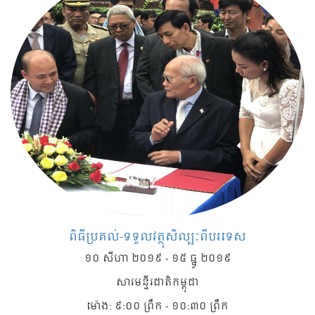
ពិធីប្រគល់-ទទួលវត្ថុសិល្បៈពីបរទេស
១០ សីហា ២០១៩ - ១៥ ធ្នូ ២០១៩
សារមន្ទីរជាតិកម្ពុជា
ម៉ោង: ៩:០០ ព្រឹក - ១០:៣០ ព្រឹក