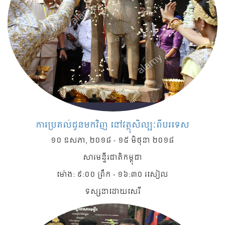
ការប្រគល់ជូនមកវិញ នៅវត្ថុសិល្បៈពីបរទេស
១០ ឧសភា, ២០១៨ - ១៥ មិថុនា ២០១៨
សារមន្ទីរជាតិកម្ពុជា
ម៉ោង: ៩:០០ ព្រឹក - ១៦:៣០ រសៀល
ទស្សនាដោយសេរី